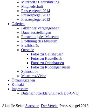
Mitarbeit / Unterstützung
Mitgliedschaft
Pressespiegel 2014
Pressespiegel 2013
Pressespiegel 2012
Galerien
Bilder der Vergangenheit
Dauerausstellungen
Entstehung des Museum
Eröffnung des Museum
Erzählcafés
Ortsteile
Fotos zu Geilshausen
Fotos zu Kesselbach
Fotos zu Odenhausen
Fotos zu Rüddingshausen
Spinnstube
Museums-Video
Öffnungszeiten
Kontakt
Impressum
Datenschutzerklärung nach DS-GVO
Aktuelle Seite:
Startseite
Der Verein
Pressespiegel 2013