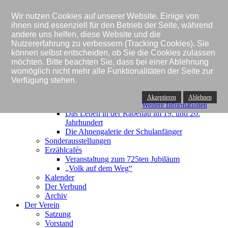
Das Museum
Wir nutzen Cookies auf unserer Website. Einige von
Entstehung
ihnen sind essenziell für den Betrieb der Seite, während
Rückblick
andere uns helfen, diese Website und die
Gesamtüberblick
Nutzererfahrung zu verbessern (Tracking Cookies). Sie
Museumskonzept
können selbst entscheiden, ob Sie die Cookies zulassen
Fördermöglichkeit
möchten. Bitte beachten Sie, dass bei einer Ablehnung
Aktuell
womöglich nicht mehr alle Funktionalitäten der Seite zur
Dauerausstellungen
Verfügung stehen.
Carl Engel von der Rabenau
Der Rabenauer "Lungstein"
Akzeptieren
Ablehnen
Der "Volksschriftsteller" O. Glaubrecht
Weitere Informationen
Das Leben in der Rabenau im 19. und 20.
Jahrhundert
Die Ahnengalerie der Schulanfänger
Sonderausstellungen
Erzählcafés
Veranstaltung zum 725ten Jubiläum
„Volk auf dem Weg“
Kalender
Der Verbund
Archiv
Der Verein
Satzung
Vorstand