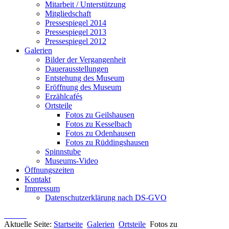
Mitarbeit / Unterstützung
Mitgliedschaft
Pressespiegel 2014
Pressespiegel 2013
Pressespiegel 2012
Galerien
Bilder der Vergangenheit
Dauerausstellungen
Entstehung des Museum
Eröffnung des Museum
Erzählcafés
Ortsteile
Fotos zu Geilshausen
Fotos zu Kesselbach
Fotos zu Odenhausen
Fotos zu Rüddingshausen
Spinnstube
Museums-Video
Öffnungszeiten
Kontakt
Impressum
Datenschutzerklärung nach DS-GVO
Aktuelle Seite:
Startseite
Galerien
Ortsteile
Fotos zu