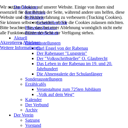
Wir nutzen Cookies auf unserer Website. Einige von ihnen sind
Das Museum
essenziell für den Betrieb der Seite, während andere uns helfen, diese
Entstehung
Website und die Nutzererfahrung zu verbessern (Tracking Cookies).
Rückblick
Sie können selbst entscheiden, ob Sie die Cookies zulassen möchten.
Gesamtüberblick
Bitte beachten Sie, dass bei einer Ablehnung womöglich nicht mehr
Museumskonzept
alle Funktionalitäten der Seite zur Verfügung stehen.
Fördermöglichkeit
Aktuell
Akzeptieren
Ablehnen
Dauerausstellungen
Weitere Informationen
Carl Engel von der Rabenau
Der Rabenauer "Lungstein"
Der "Volksschriftsteller" O. Glaubrecht
Das Leben in der Rabenau im 19. und 20.
Jahrhundert
Die Ahnengalerie der Schulanfänger
Sonderausstellungen
Erzählcafés
Veranstaltung zum 725ten Jubiläum
„Volk auf dem Weg“
Kalender
Der Verbund
Archiv
Der Verein
Satzung
Vorstand