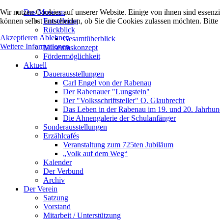
Wir nutzen Cookies auf unserer Website. Einige von ihnen sind essenzi
Das Museum
können selbst entscheiden, ob Sie die Cookies zulassen möchten. Bitte
Entstehung
Rückblick
Akzeptieren
Ablehnen
Gesamtüberblick
Weitere Informationen
Museumskonzept
Fördermöglichkeit
Aktuell
Dauerausstellungen
Carl Engel von der Rabenau
Der Rabenauer "Lungstein"
Der "Volksschriftsteller" O. Glaubrecht
Das Leben in der Rabenau im 19. und 20. Jahrhun
Die Ahnengalerie der Schulanfänger
Sonderausstellungen
Erzählcafés
Veranstaltung zum 725ten Jubiläum
„Volk auf dem Weg“
Kalender
Der Verbund
Archiv
Der Verein
Satzung
Vorstand
Mitarbeit / Unterstützung