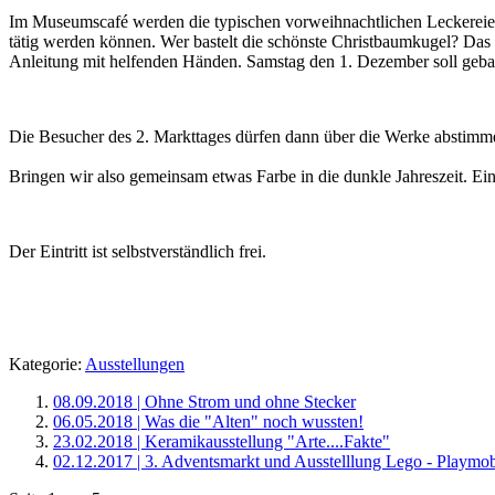
Im Museumscafé werden die typischen vorweihnachtlichen Leckereien 
tätig werden können. Wer bastelt die schönste Christbaumkugel? Das 
Anleitung mit helfenden Händen. Samstag den 1. Dezember soll geba
Die Besucher des 2. Markttages dürfen dann über die Werke abstimmen
Bringen wir also gemeinsam etwas Farbe in die dunkle Jahreszeit. Eine 
Der Eintritt ist selbstverständlich frei.
Kategorie:
Ausstellungen
08.09.2018 | Ohne Strom und ohne Stecker
06.05.2018 | Was die "Alten" noch wussten!
23.02.2018 | Keramikausstellung "Arte....Fakte"
02.12.2017 | 3. Adventsmarkt und Ausstelllung Lego - Playmob