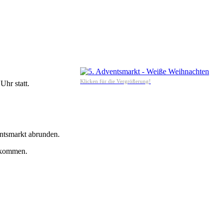
Klicken für die Vergrößerung!
hr statt.
ntsmarkt abrunden.
llkommen.