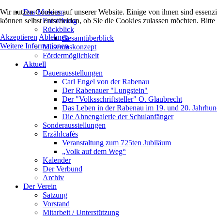
Wir nutzen Cookies auf unserer Website. Einige von ihnen sind essenzi
Das Museum
können selbst entscheiden, ob Sie die Cookies zulassen möchten. Bitte
Entstehung
Rückblick
Akzeptieren
Ablehnen
Gesamtüberblick
Weitere Informationen
Museumskonzept
Fördermöglichkeit
Aktuell
Dauerausstellungen
Carl Engel von der Rabenau
Der Rabenauer "Lungstein"
Der "Volksschriftsteller" O. Glaubrecht
Das Leben in der Rabenau im 19. und 20. Jahrhun
Die Ahnengalerie der Schulanfänger
Sonderausstellungen
Erzählcafés
Veranstaltung zum 725ten Jubiläum
„Volk auf dem Weg“
Kalender
Der Verbund
Archiv
Der Verein
Satzung
Vorstand
Mitarbeit / Unterstützung