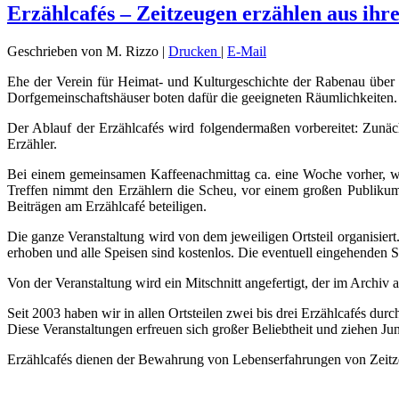
Erzählcafés – Zeitzeugen erzählen aus ih
Geschrieben von M. Rizzo
|
Drucken
|
E-Mail
Ehe der Verein für Heimat- und Kulturgeschichte der Rabenau über 
Dorfgemeinschaftshäuser boten dafür die geeigneten Räumlichkeiten.
Der Ablauf der Erzählcafés wird folgendermaßen vorbereitet: Zunäch
Erzähler.
Bei einem gemeinsamen Kaffeenachmittag ca. eine Woche vorher, wir
Treffen nimmt den Erzählern die Scheu, vor einem großen Publikum
Beiträgen am Erzählcafé beteiligen.
Die ganze Veranstaltung wird von dem jeweiligen Ortsteil organisie
erhoben und alle Speisen sind kostenlos. Die eventuell eingehenden S
Von der Veranstaltung wird ein Mitschnitt angefertigt, der im Archiv 
Seit 2003 haben wir in allen Ortsteilen zwei bis drei Erzählcafés durc
Diese Veranstaltungen erfreuen sich großer Beliebtheit und ziehen Ju
Erzählcafés dienen der Bewahrung von Lebenserfahrungen von Zeitz