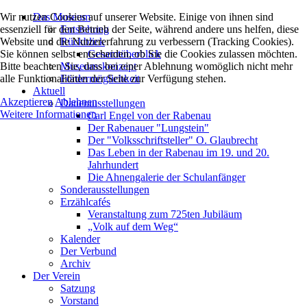
Wir nutzen Cookies auf unserer Website. Einige von ihnen sind
Das Museum
essenziell für den Betrieb der Seite, während andere uns helfen, diese
Entstehung
Website und die Nutzererfahrung zu verbessern (Tracking Cookies).
Rückblick
Sie können selbst entscheiden, ob Sie die Cookies zulassen möchten.
Gesamtüberblick
Bitte beachten Sie, dass bei einer Ablehnung womöglich nicht mehr
Museumskonzept
alle Funktionalitäten der Seite zur Verfügung stehen.
Fördermöglichkeit
Aktuell
Akzeptieren
Ablehnen
Dauerausstellungen
Weitere Informationen
Carl Engel von der Rabenau
Der Rabenauer "Lungstein"
Der "Volksschriftsteller" O. Glaubrecht
Das Leben in der Rabenau im 19. und 20.
Jahrhundert
Die Ahnengalerie der Schulanfänger
Sonderausstellungen
Erzählcafés
Veranstaltung zum 725ten Jubiläum
„Volk auf dem Weg“
Kalender
Der Verbund
Archiv
Der Verein
Satzung
Vorstand