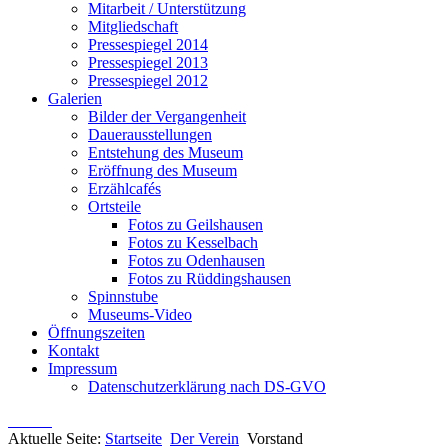
Mitarbeit / Unterstützung
Mitgliedschaft
Pressespiegel 2014
Pressespiegel 2013
Pressespiegel 2012
Galerien
Bilder der Vergangenheit
Dauerausstellungen
Entstehung des Museum
Eröffnung des Museum
Erzählcafés
Ortsteile
Fotos zu Geilshausen
Fotos zu Kesselbach
Fotos zu Odenhausen
Fotos zu Rüddingshausen
Spinnstube
Museums-Video
Öffnungszeiten
Kontakt
Impressum
Datenschutzerklärung nach DS-GVO
Aktuelle Seite:
Startseite
Der Verein
Vorstand