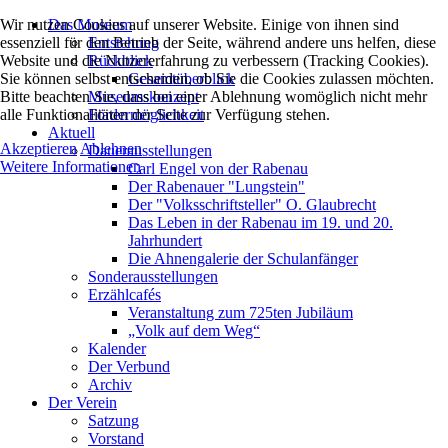
Wir nutzen Cookies auf unserer Website. Einige von ihnen sind
Das Museum
essenziell für den Betrieb der Seite, während andere uns helfen, diese
Entstehung
Website und die Nutzererfahrung zu verbessern (Tracking Cookies).
Rückblick
Sie können selbst entscheiden, ob Sie die Cookies zulassen möchten.
Gesamtüberblick
Bitte beachten Sie, dass bei einer Ablehnung womöglich nicht mehr
Museumskonzept
alle Funktionalitäten der Seite zur Verfügung stehen.
Fördermöglichkeit
Aktuell
Akzeptieren
Ablehnen
Dauerausstellungen
Weitere Informationen
Carl Engel von der Rabenau
Der Rabenauer "Lungstein"
Der "Volksschriftsteller" O. Glaubrecht
Das Leben in der Rabenau im 19. und 20.
Jahrhundert
Die Ahnengalerie der Schulanfänger
Sonderausstellungen
Erzählcafés
Veranstaltung zum 725ten Jubiläum
„Volk auf dem Weg“
Kalender
Der Verbund
Archiv
Der Verein
Satzung
Vorstand