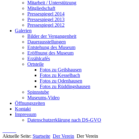
Mitarbeit / Unterstützung
Mitgliedschaft
Pressespiegel 2014
Pressespiegel 2013
Pressespiegel 2012
Galerien
Bilder der Vergangenheit
Dauerausstellungen
Entstehung des Museum
Eröffnung des Museum
Erzählcafés
Ortsteile
Fotos zu Geilshausen
Fotos zu Kesselbach
Fotos zu Odenhausen
Fotos zu Rüddingshausen
Spinnstube
Museums-Video
Öffnungszeiten
Kontakt
Impressum
Datenschutzerklärung nach DS-GVO
Aktuelle Seite:
Startseite
Der Verein
Der Verein