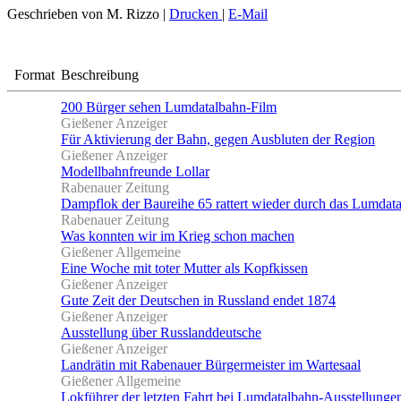
Geschrieben von M. Rizzo
|
Drucken
|
E-Mail
Format
Beschreibung
200 Bürger sehen Lumdatalbahn-Film
Gießener Anzeiger
Für Aktivierung der Bahn, gegen Ausbluten der Region
Gießener Anzeiger
Modellbahnfreunde Lollar
Rabenauer Zeitung
Dampflok der Baureihe 65 rattert wieder durch das Lumdata
Rabenauer Zeitung
Was konnten wir im Krieg schon machen
Gießener Allgemeine
Eine Woche mit toter Mutter als Kopfkissen
Gießener Anzeiger
Gute Zeit der Deutschen in Russland endet 1874
Gießener Anzeiger
Ausstellung über Russlanddeutsche
Gießener Anzeiger
Landrätin mit Rabenauer Bürgermeister im Wartesaal
Gießener Allgemeine
Lokführer der letzten Fahrt bei Lumdatalbahn-Ausstellunge