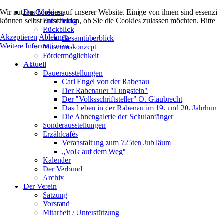
Wir nutzen Cookies auf unserer Website. Einige von ihnen sind essenzi
Das Museum
können selbst entscheiden, ob Sie die Cookies zulassen möchten. Bitte
Entstehung
Rückblick
Akzeptieren
Ablehnen
Gesamtüberblick
Weitere Informationen
Museumskonzept
Fördermöglichkeit
Aktuell
Dauerausstellungen
Carl Engel von der Rabenau
Der Rabenauer "Lungstein"
Der "Volksschriftsteller" O. Glaubrecht
Das Leben in der Rabenau im 19. und 20. Jahrhun
Die Ahnengalerie der Schulanfänger
Sonderausstellungen
Erzählcafés
Veranstaltung zum 725ten Jubiläum
„Volk auf dem Weg“
Kalender
Der Verbund
Archiv
Der Verein
Satzung
Vorstand
Mitarbeit / Unterstützung