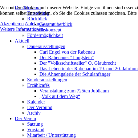
Wir nutzen Cookies auf unserer Website. Einige von ihnen sind essenzi
Das Museum
können selbst entscheiden, ob Sie die Cookies zulassen möchten. Bitte
Entstehung
Rückblick
Akzeptieren
Ablehnen
Gesamtüberblick
Weitere Informationen
Museumskonzept
Fördermöglichkeit
Aktuell
Dauerausstellungen
Carl Engel von der Rabenau
Der Rabenauer "Lungstein"
Der "Volksschriftsteller" O. Glaubrecht
Das Leben in der Rabenau im 19. und 20. Jahrhun
Die Ahnengalerie der Schulanfänger
Sonderausstellungen
Erzählcafés
Veranstaltung zum 725ten Jubiläum
„Volk auf dem Weg“
Kalender
Der Verbund
Archiv
Der Verein
Satzung
Vorstand
Mitarbeit / Unterstützung