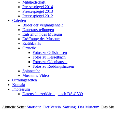
Mitgliedschaft
Pressespiegel 2014
Pressespiegel 2013
Pressespiegel 2012
Galerien
Bilder der Vergangenheit
Dauerausstellungen
Entstehung des Museum
Eröffnung des Museum
Erzählcafés
Ortsteile
Fotos zu Geilshausen
Fotos zu Kesselbach
Fotos zu Odenhausen
Fotos zu Rüddingshausen
Spinnstube
Museums-Video
Öffnungszeiten
Kontakt
Impressum
Datenschutzerklärung nach DS-GVO
Aktuelle Seite:
Startseite
Der Verein
Satzung
Das Museum
Das M