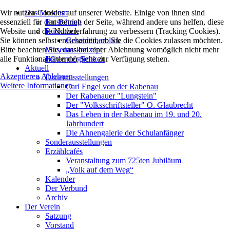
Wir nutzen Cookies auf unserer Website. Einige von ihnen sind
Das Museum
essenziell für den Betrieb der Seite, während andere uns helfen, diese
Entstehung
Website und die Nutzererfahrung zu verbessern (Tracking Cookies).
Rückblick
Sie können selbst entscheiden, ob Sie die Cookies zulassen möchten.
Gesamtüberblick
Bitte beachten Sie, dass bei einer Ablehnung womöglich nicht mehr
Museumskonzept
alle Funktionalitäten der Seite zur Verfügung stehen.
Fördermöglichkeit
Aktuell
Akzeptieren
Ablehnen
Dauerausstellungen
Weitere Informationen
Carl Engel von der Rabenau
Der Rabenauer "Lungstein"
Der "Volksschriftsteller" O. Glaubrecht
Das Leben in der Rabenau im 19. und 20.
Jahrhundert
Die Ahnengalerie der Schulanfänger
Sonderausstellungen
Erzählcafés
Veranstaltung zum 725ten Jubiläum
„Volk auf dem Weg“
Kalender
Der Verbund
Archiv
Der Verein
Satzung
Vorstand