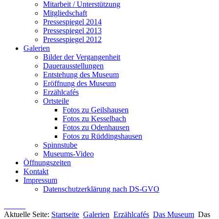
Mitarbeit / Unterstützung
Mitgliedschaft
Pressespiegel 2014
Pressespiegel 2013
Pressespiegel 2012
Galerien
Bilder der Vergangenheit
Dauerausstellungen
Entstehung des Museum
Eröffnung des Museum
Erzählcafés
Ortsteile
Fotos zu Geilshausen
Fotos zu Kesselbach
Fotos zu Odenhausen
Fotos zu Rüddingshausen
Spinnstube
Museums-Video
Öffnungszeiten
Kontakt
Impressum
Datenschutzerklärung nach DS-GVO
Aktuelle Seite:
Startseite
Galerien
Erzählcafés
Das Museum
Das