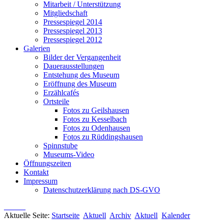
Mitarbeit / Unterstützung
Mitgliedschaft
Pressespiegel 2014
Pressespiegel 2013
Pressespiegel 2012
Galerien
Bilder der Vergangenheit
Dauerausstellungen
Entstehung des Museum
Eröffnung des Museum
Erzählcafés
Ortsteile
Fotos zu Geilshausen
Fotos zu Kesselbach
Fotos zu Odenhausen
Fotos zu Rüddingshausen
Spinnstube
Museums-Video
Öffnungszeiten
Kontakt
Impressum
Datenschutzerklärung nach DS-GVO
Aktuelle Seite:
Startseite
Aktuell
Archiv
Aktuell
Kalender