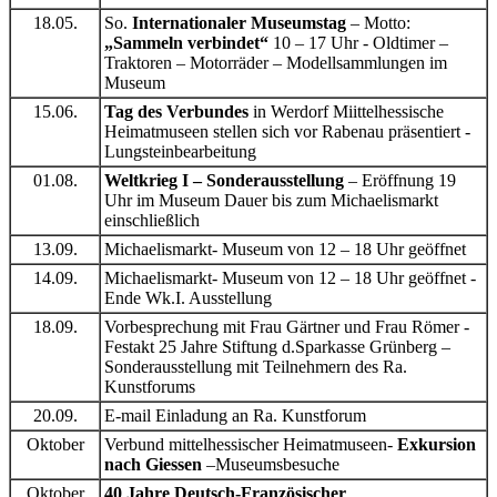
18.05.
So.
Internationaler Museumstag
– Motto:
„Sammeln verbindet“
10 – 17 Uhr - Oldtimer –
Traktoren – Motorräder – Modellsammlungen im
Museum
15.06.
Tag des Verbundes
in Werdorf Miittelhessische
Heimatmuseen stellen sich vor Rabenau präsentiert -
Lungsteinbearbeitung
01.08.
Weltkrieg I – Sonderausstellung
– Eröffnung 19
Uhr im Museum Dauer bis zum Michaelismarkt
einschließlich
13.09.
Michaelismarkt- Museum von 12 – 18 Uhr geöffnet
14.09.
Michaelismarkt- Museum von 12 – 18 Uhr geöffnet -
Ende Wk.I. Ausstellung
18.09.
Vorbesprechung mit Frau Gärtner und Frau Römer -
Festakt 25 Jahre Stiftung d.Sparkasse Grünberg –
Sonderausstellung mit Teilnehmern des Ra.
Kunstforums
20.09.
E-mail Einladung an Ra. Kunstforum
Oktober
Verbund mittelhessischer Heimatmuseen-
Exkursion
nach Giessen
–Museumsbesuche
Oktober
40 Jahre Deutsch-Französischer