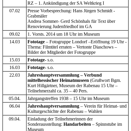
RZ – 1. Ankündigung der SA Weltkrieg I
07.02
Presse Vorbesprechung: Hans Jürgen Schmidt -
Grabmäler
Andrea Sommer- Gerd Schönhals für Text über
Renovierung Judenfriedhof im GA
09.02
1. Vorsts. 2014 um 18 Uhr im Museum
14.03
Fototage
– Fotogruppe Londorf –Eröffnung 19 Uhr -
Thema: Filmtitel erraten – Vertonte Diaschows –
Bilder der Mitglieder der Fotogruppe
15.03
Fototage-
s.o.
16.03
Fototage-
s.o.
22.03
Jahreshauptversammlung –
Verbund
mittelhessischer Heimatmuseen
(Grußwort Bgm.
Kurt Hillgärtner, Museum der Rabenau 15 Uhr –
Teilnehmerzahl ca. 35 – 40 Pers.
05.04.
Jahrgangstreffen 1938 – 15 Uhr im Museum
06.04
Jahreshauptversammlung
– Verein für Heimat- und
Kulturgeschichte der Rabenau – Wahlen
09.04.
Einladung der Teilnehmerinnen der
Sonderausstellung:
Handarbeiten
– Spinnstube im
Museum