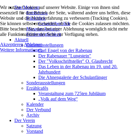
Wir nutzen Cookies auf unserer Website. Einige von ihnen sind
Das Museum
essenziell für den Betrieb der Seite, während andere uns helfen, diese
Entstehung
Website und die Nutzererfahrung zu verbessern (Tracking Cookies).
Rückblick
Sie können selbst entscheiden, ob Sie die Cookies zulassen möchten.
Gesamtüberblick
Bitte beachten Sie, dass bei einer Ablehnung womöglich nicht mehr
Museumskonzept
alle Funktionalitäten der Seite zur Verfügung stehen.
Fördermöglichkeit
Aktuell
Akzeptieren
Ablehnen
Dauerausstellungen
Weitere Informationen
Carl Engel von der Rabenau
Der Rabenauer "Lungstein"
Der "Volksschriftsteller" O. Glaubrecht
Das Leben in der Rabenau im 19. und 20.
Jahrhundert
Die Ahnengalerie der Schulanfänger
Sonderausstellungen
Erzählcafés
Veranstaltung zum 725ten Jubiläum
„Volk auf dem Weg“
Kalender
Der Verbund
Archiv
Der Verein
Satzung
Vorstand