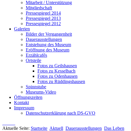
Mitarbeit / Unterstützung
Mitgliedschaft
Pressespiegel 2014
Pressespiegel 2013
Pressespiegel 2012
Galerien
Bilder der Vergangenheit
Dauerausstellungen
Entstehung des Museum
Eröffnung des Museum
Erzählcafés
Ortsteile
Fotos zu Geilshausen
Fotos zu Kesselbach
Fotos zu Odenhausen
Fotos zu Rüddingshausen
Spinnstube
Museums-Video
Öffnungszeiten
Kontakt
Impressum
Datenschutzerklärung nach DS-GVO
Aktuelle Seite:
Startseite
Aktuell
Dauerausstellungen
Das Leben