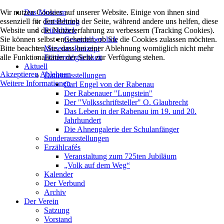
Wir nutzen Cookies auf unserer Website. Einige von ihnen sind
Das Museum
essenziell für den Betrieb der Seite, während andere uns helfen, diese
Entstehung
Website und die Nutzererfahrung zu verbessern (Tracking Cookies).
Rückblick
Sie können selbst entscheiden, ob Sie die Cookies zulassen möchten.
Gesamtüberblick
Bitte beachten Sie, dass bei einer Ablehnung womöglich nicht mehr
Museumskonzept
alle Funktionalitäten der Seite zur Verfügung stehen.
Fördermöglichkeit
Aktuell
Akzeptieren
Ablehnen
Dauerausstellungen
Weitere Informationen
Carl Engel von der Rabenau
Der Rabenauer "Lungstein"
Der "Volksschriftsteller" O. Glaubrecht
Das Leben in der Rabenau im 19. und 20.
Jahrhundert
Die Ahnengalerie der Schulanfänger
Sonderausstellungen
Erzählcafés
Veranstaltung zum 725ten Jubiläum
„Volk auf dem Weg“
Kalender
Der Verbund
Archiv
Der Verein
Satzung
Vorstand