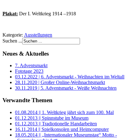
Plakat:
Der I. Weltkrieg 1914 –1918
Kategorie:
Ausstellungen
Suchen ...
Neues & Aktuelles
7. Adventsmarkt
Fototage 2023
03.12.2022 | 6. Adventsmarkt - Weihnachten im Weltall
28.11.2020 | Großer Online-Weihnachtsmarkt
30.11.2019 | 5. Adventsmarkt - Weiße Weihnachten
Verwandte Themen
01.08.2014 || 1. Weltkrieg jährt sich zum 100. Mal
01.12.2013 || Spinnstube im Museum
01.12.2013 || Tradiotionelle Handarbeiten
16.11.2014 || Spielkonsolen und Heimcomputer
18.05.2014 || „Internationaler Museumstag“ Motto -