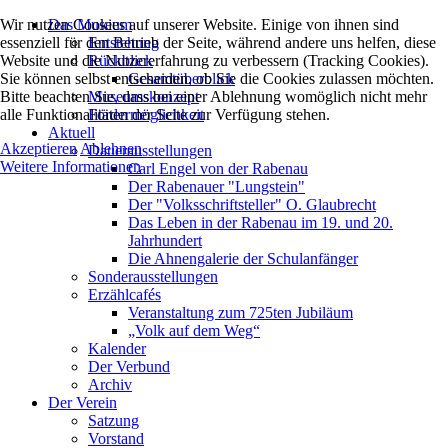
Wir nutzen Cookies auf unserer Website. Einige von ihnen sind
Das Museum
essenziell für den Betrieb der Seite, während andere uns helfen, diese
Entstehung
Website und die Nutzererfahrung zu verbessern (Tracking Cookies).
Rückblick
Sie können selbst entscheiden, ob Sie die Cookies zulassen möchten.
Gesamtüberblick
Bitte beachten Sie, dass bei einer Ablehnung womöglich nicht mehr
Museumskonzept
alle Funktionalitäten der Seite zur Verfügung stehen.
Fördermöglichkeit
Aktuell
Akzeptieren
Ablehnen
Dauerausstellungen
Weitere Informationen
Carl Engel von der Rabenau
Der Rabenauer "Lungstein"
Der "Volksschriftsteller" O. Glaubrecht
Das Leben in der Rabenau im 19. und 20.
Jahrhundert
Die Ahnengalerie der Schulanfänger
Sonderausstellungen
Erzählcafés
Veranstaltung zum 725ten Jubiläum
„Volk auf dem Weg“
Kalender
Der Verbund
Archiv
Der Verein
Satzung
Vorstand