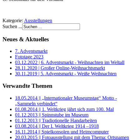
Kategorie:
Ausstellungen
Suchen ...
Neues & Aktuelles
7. Adventsmarkt
Fototage 2023
03.12.2022 | 6. Adventsmarkt - Weihnachten im Weltall
28.11.2020 | Großer Online-Weihnachtsmarkt
30.11.2019 | 5. Adventsmarkt - Weiße Weihnachten
Verwandte Themen
18.05.2014 || „Internationaler Museumstag“ Motto -
„Sammeln verbindet“
01.08.2014 || 1. Weltkrieg jährt sich zum 100. Mal
01.12.2013 || Spinnstube im Museum
01.12.2013 || Tradiotionelle Handarbeiten
03.08.2014 || Der I. Weltkrieg 1914 –1918
16.11.2014 || Spielkonsolen und Heimcomputer
20.03.2015 || Fotoausstellung mit dem Thema: Ortsnamen