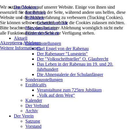
Wir nutzen Cookies auf unserer Website. Einige von ihnen sind
Das Museum
essenziell für den Betrieb der Seite, während andere uns helfen, diese
Entstehung
Website und die Nutzererfahrung zu verbessern (Tracking Cookies).
Rückblick
Sie können selbst entscheiden, ob Sie die Cookies zulassen möchten.
Gesamtüberblick
Bitte beachten Sie, dass bei einer Ablehnung womöglich nicht mehr
Museumskonzept
alle Funktionalitäten der Seite zur Verfügung stehen.
Fördermöglichkeit
Aktuell
Akzeptieren
Ablehnen
Dauerausstellungen
Weitere Informationen
Carl Engel von der Rabenau
Der Rabenauer "Lungstein"
Der "Volksschriftsteller" O. Glaubrecht
Das Leben in der Rabenau im 19. und 20.
Jahrhundert
Die Ahnengalerie der Schulanfänger
Sonderausstellungen
Erzählcafés
Veranstaltung zum 725ten Jubiläum
„Volk auf dem Weg“
Kalender
Der Verbund
Archiv
Der Verein
Satzung
Vorstand